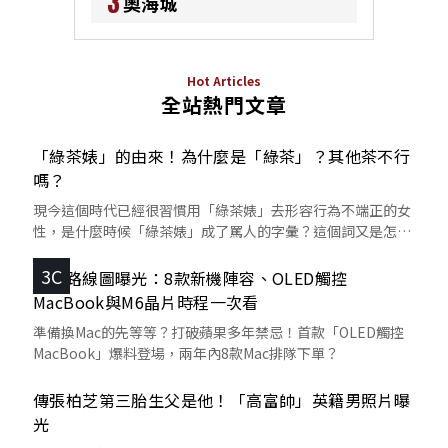
3
奧海城
Hot Articles
全站熱門文章
「綠茶婊」的由來！為什麼是「綠茶」？其他茶不行
嗎？
現今這個時代已經很習慣用「綠茶婊」去形容行為不端正的女
性，是什麼時候「綠茶婊」成了罵人的字彙？這個詞又是怎麼
來的呢？
3C
蘋果路線圖曝光：8款新機陣容、OLED觸控
MacBook與M6晶片時程一次看
準備換Mac的先等等？打破蘋果多年禁忌！首款「OLED觸控
MacBook」爆料登場，兩年內8款Mac排隊下單？
傳張柏芝第三胎生父是他！「高富帥」英籍男照片曝
光