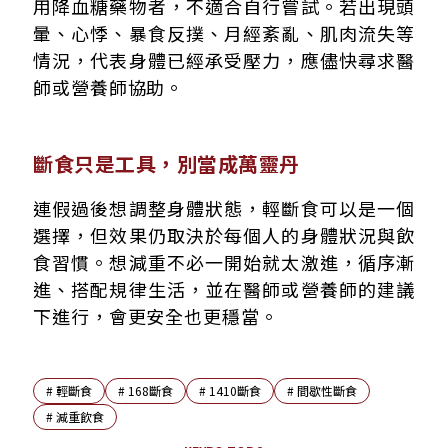
用降血糖藥物者，不適合自行嘗試。若出現頭
暈、心悸、暴食反撲、月經紊亂、肌肉流失等
情況，代表身體已經承受壓力，應儘快尋求醫
師或營養師協助。
斷食只是工具，別當成萬靈丹
連假過後想調整身體狀態，輕斷食可以是一個
選擇，但效果仍取決於每個人的身體狀況與飲
食習慣。想減重不必一開始就太激進，循序漸
進、搭配規律生活，並在醫師或營養師的建議
下進行，會更安全也更穩當。
#
輕斷食
#
168斷食
#
1410斷食
#
間歇性斷食
#
減重飲食