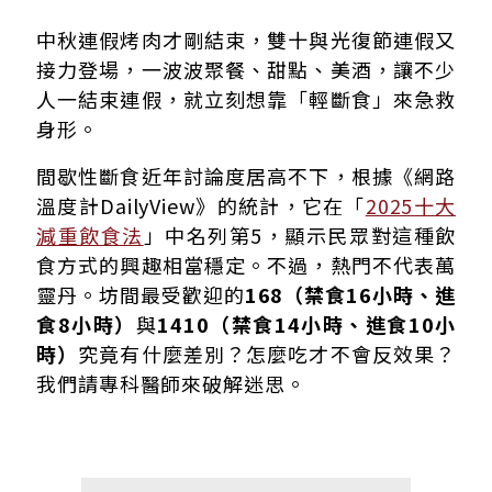
斷食迷思破解：時間長短不如「吃得對」
中秋連假烤肉才剛結束，雙十與光復節連假又
輕斷食3大疑問 醫師解答
接力登場，一波波聚餐、甜點、美酒，讓不少
斷食只是工具，別當成萬靈丹
人一結束連假，就立刻想靠「輕斷食」來急救
身形。
間歇性斷食近年討論度居高不下，根據《網路
溫度計DailyView》的統計，它在「
2025十大
減重飲食法
」中名列第5，顯示民眾對這種飲
食方式的興趣相當穩定。不過，熱門不代表萬
靈丹。坊間最受歡迎的
168（禁食16小時、進
食8小時）
與
1410（禁食14小時、進食10小
時）
究竟有什麼差別？怎麼吃才不會反效果？
我們請專科醫師來破解迷思。