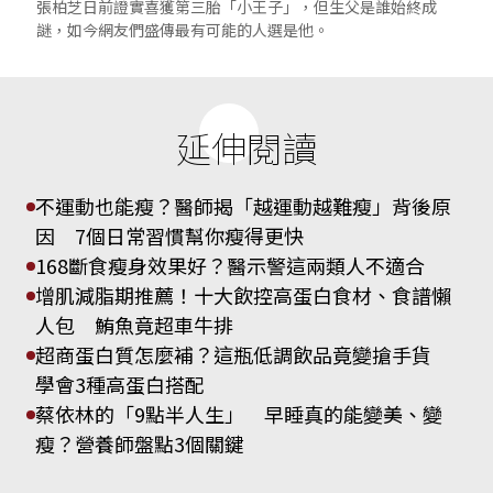
張柏芝日前證實喜獲第三胎「小王子」，但生父是誰始終成
謎，如今網友們盛傳最有可能的人選是他。
延伸閱讀
不運動也能瘦？醫師揭「越運動越難瘦」背後原
因 7個日常習慣幫你瘦得更快
168斷食瘦身效果好？醫示警這兩類人不適合
增肌減脂期推薦！十大飲控高蛋白食材、食譜懶
人包 鮪魚竟超車牛排
超商蛋白質怎麼補？這瓶低調飲品竟變搶手貨
學會3種高蛋白搭配
蔡依林的「9點半人生」 早睡真的能變美、變
瘦？營養師盤點3個關鍵