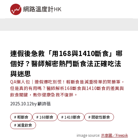
連假後急救「用168與1410斷食」哪
個好？醫師解密熱門斷食法正確吃法
與迷思
QA懶人包｜連假爆吃別慌！輕斷食是減重榜單的常勝軍，
但是真的有用嗎？醫師解析168斷食與1410斷食的差異與
飲食關鍵，教你健康急救不復胖。
2025.10.12
by
顧詩蓓
#
輕斷食
#
168斷食
#
1410斷食
#
間歇性斷食
#
減重飲食
image source:
示意圖／Freepik