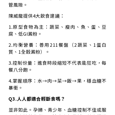
管風險。
陳威龍提供4大飲食建議：
1.原型食物為主：蔬菜、瘦肉、魚、蛋、豆
腐、低GI澱粉。
2.均衡營養：善用211餐盤（2蔬菜、1蛋白
質、1全穀澱粉）。
3.控制份量：進食時段縮短不代表能狂吃，每
餐八分飽。
4.掌握順序：水→肉→菜→飯→果，穩血糖不
暴衝。
Q3.人人都適合輕斷食嗎？
並非如此。孕婦、青少年、血糖控制不佳或服